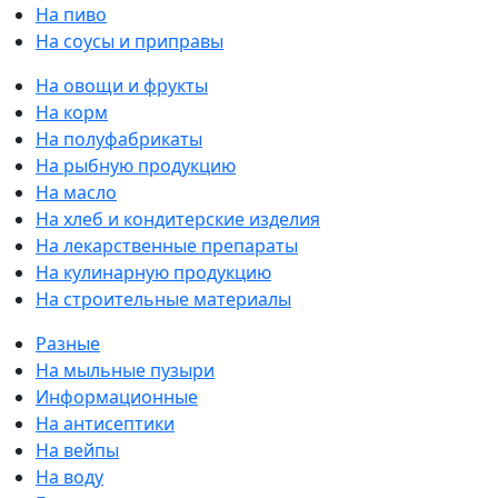
На пиво
На соусы и приправы
На овощи и фрукты
На корм
На полуфабрикаты
На рыбную продукцию
На масло
На хлеб и кондитерские изделия
На лекарственные препараты
На кулинарную продукцию
На строительные материалы
Разные
На мыльные пузыри
Информационные
На антисептики
На вейпы
На воду