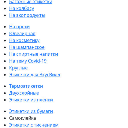
Багажные этикетки
На колбасу
На экопродукты
На орехи
Ювелирная
На косметику
На шампанское
На спиртные напитки
На тему Covid-19
Круглые
Этикетки для ВкусВилл
Термоэтикетки
Двухслойные
Этикетки из плёнки
Этикетки из бумаги
Самоклейка
Этикетки с тиснением