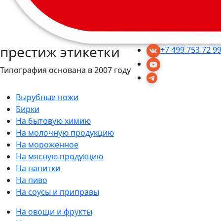
престиж этикетки
+7 499 753 72 9
Типография основана в 2007 году
Вырубные ножи
Бирки
На бытовую химию
На молочную продукцию
На мороженное
На мясную продукцию
На напитки
На пиво
На соусы и приправы
На овощи и фрукты