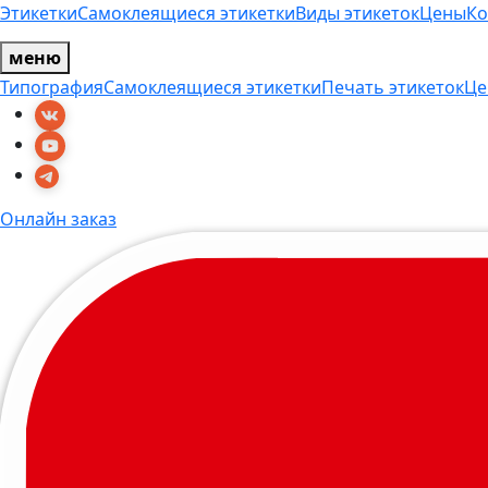
Этикетки
Самоклеящиеся этикетки
Виды этикеток
Цены
Ко
меню
Типография
Самоклеящиеся этикетки
Печать этикеток
Це
Онлайн заказ