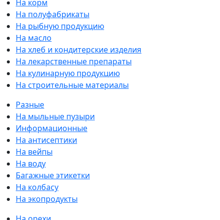
На корм
На полуфабрикаты
На рыбную продукцию
На масло
На хлеб и кондитерские изделия
На лекарственные препараты
На кулинарную продукцию
На строительные материалы
Разные
На мыльные пузыри
Информационные
На антисептики
На вейпы
На воду
Багажные этикетки
На колбасу
На экопродукты
На орехи