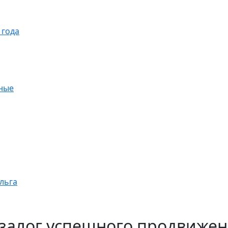
 года
ные
ольга
 залог успешного продвижен