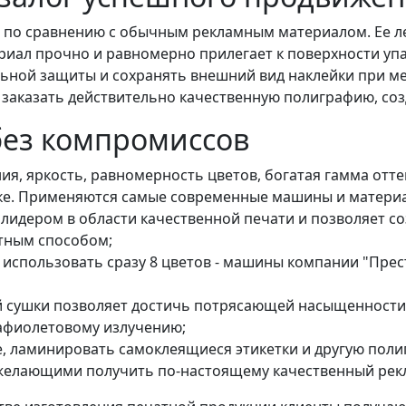
по сравнению с обычным рекламным материалом. Ее лег
иал прочно и равномерно прилегает к поверхности упа
ьной защиты и сохранять внешний вид наклейки при ме
 заказать действительно качественную полиграфию, со
 без компромиссов
я, яркость, равномерность цветов, богатая гамма отте
ске. Применяются самые современные машины и матери
дером в области качественной печати и позволяет созд
етным способом;
использовать сразу 8 цветов - машины компании "Прест
сушки позволяет достичь потрясающей насыщенности и
рафиолетовому излучению;
, ламинировать самоклеящиеся этикетки и другую полиг
, желающими получить по-настоящему качественный рек