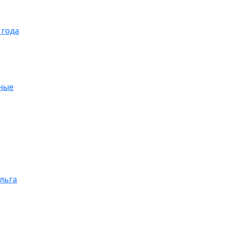
 года
ные
ольга