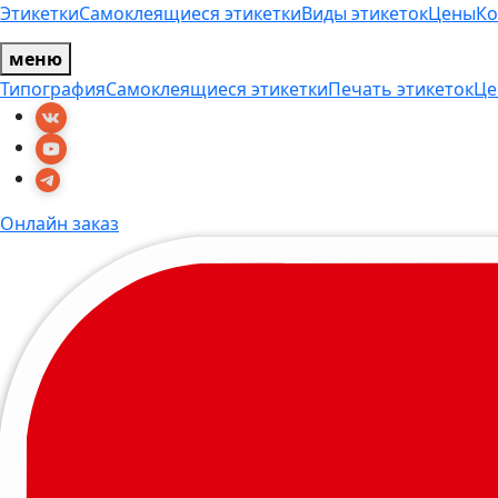
Этикетки
Самоклеящиеся этикетки
Виды этикеток
Цены
Ко
меню
Типография
Самоклеящиеся этикетки
Печать этикеток
Це
Онлайн заказ