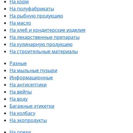
На корм
На полуфабрикаты
На рыбную продукцию
На масло
На хлеб и кондитерские изделия
На лекарственные препараты
На кулинарную продукцию
На строительные материалы
Разные
На мыльные пузыри
Информационные
На антисептики
На вейпы
На воду
Багажные этикетки
На колбасу
На экопродукты
На орехи