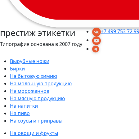
престиж этикетки
+7 499 753 72 9
Типография основана в 2007 году
Вырубные ножи
Бирки
На бытовую химию
На молочную продукцию
На мороженное
На мясную продукцию
На напитки
На пиво
На соусы и приправы
На овощи и фрукты