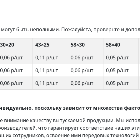
 могут быть неполными. Пожалуйста, проверьте и допол
30×20
43×25
58×30
58×40
0,06 р/шт
0,11 р/шт
0,06 р/шт
0,05 р/шт
0,06 р/шт
0,11 р/шт
0,06 р/шт
0,05 р/шт
0,06 р/шт
0,11 р/шт
0,06 р/шт
0,05 р/шт
ивидуально, поскольку зависит от множества факто
ое внимание качеству выпускаемой продукции. Мы испо
изводителей, что гарантирует соответствие наших эти
ших сотрудников, освоение ими передовых технологий