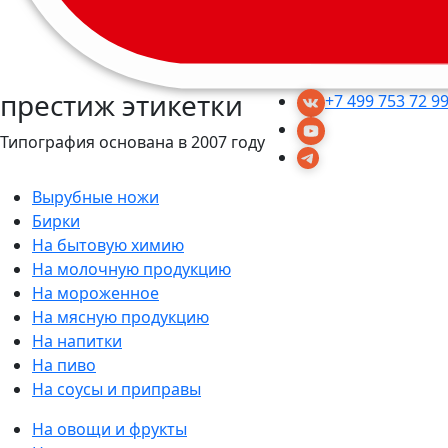
престиж этикетки
+7 499 753 72 9
Типография основана в 2007 году
Вырубные ножи
Бирки
На бытовую химию
На молочную продукцию
На мороженное
На мясную продукцию
На напитки
На пиво
На соусы и приправы
На овощи и фрукты