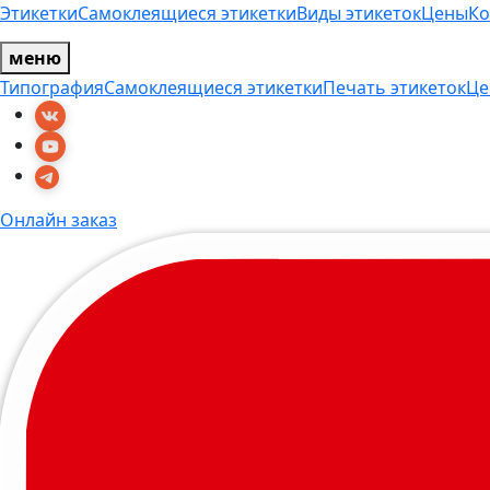
Этикетки
Самоклеящиеся этикетки
Виды этикеток
Цены
Ко
меню
Типография
Самоклеящиеся этикетки
Печать этикеток
Це
Онлайн заказ