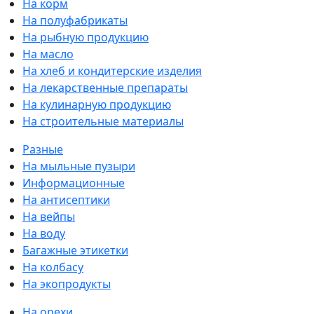
На корм
На полуфабрикаты
На рыбную продукцию
На масло
На хлеб и кондитерские изделия
На лекарственные препараты
На кулинарную продукцию
На строительные материалы
Разные
На мыльные пузыри
Информационные
На антисептики
На вейпы
На воду
Багажные этикетки
На колбасу
На экопродукты
На орехи