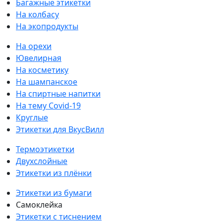
Багажные этикетки
На колбасу
На экопродукты
На орехи
Ювелирная
На косметику
На шампанское
На спиртные напитки
На тему Covid-19
Круглые
Этикетки для ВкусВилл
Термоэтикетки
Двухслойные
Этикетки из плёнки
Этикетки из бумаги
Самоклейка
Этикетки с тиснением