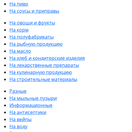
На пиво
На соусы и приправы
На овощи и фрукты
На корм
На полуфабрикаты
На рыбную продукцию
На масло
На хлеб и кондитерские изделия
На лекарственные препараты
На кулинарную продукцию
На строительные материалы
Разные
На мыльные пузыри
Информационные
На антисептики
На вейпы
На воду