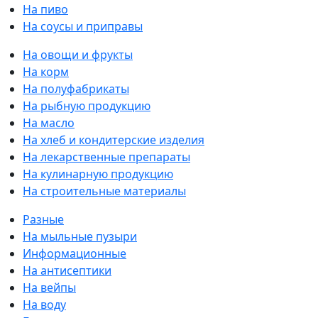
На пиво
На соусы и приправы
На овощи и фрукты
На корм
На полуфабрикаты
На рыбную продукцию
На масло
На хлеб и кондитерские изделия
На лекарственные препараты
На кулинарную продукцию
На строительные материалы
Разные
На мыльные пузыри
Информационные
На антисептики
На вейпы
На воду