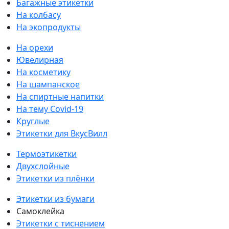
Багажные этикетки
На колбасу
На экопродукты
На орехи
Ювелирная
На косметику
На шампанское
На спиртные напитки
На тему Covid-19
Круглые
Этикетки для ВкусВилл
Термоэтикетки
Двухслойные
Этикетки из плёнки
Этикетки из бумаги
Самоклейка
Этикетки с тиснением