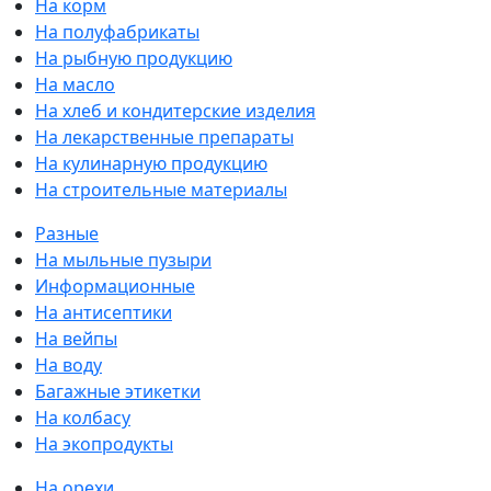
На корм
На полуфабрикаты
На рыбную продукцию
На масло
На хлеб и кондитерские изделия
На лекарственные препараты
На кулинарную продукцию
На строительные материалы
Разные
На мыльные пузыри
Информационные
На антисептики
На вейпы
На воду
Багажные этикетки
На колбасу
На экопродукты
На орехи