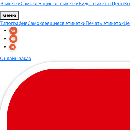
Этикетки
Самоклеящиеся этикетки
Виды этикеток
Цены
Ко
меню
Типография
Самоклеящиеся этикетки
Печать этикеток
Це
Онлайн заказ