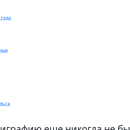
 года
ные
ольга
играфию еще никогда не бы