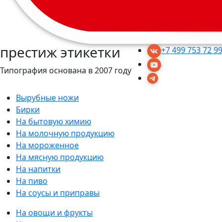
престиж этикетки
+7 499 753 72 9
Типография основана в 2007 году
Вырубные ножи
Бирки
На бытовую химию
На молочную продукцию
На мороженное
На мясную продукцию
На напитки
На пиво
На соусы и приправы
На овощи и фрукты