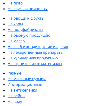
На пиво
На соусы и приправы
На овощи и фрукты
На корм
На полуфабрикаты
На рыбную продукцию
На масло
На хлеб и кондитерские изделия
На лекарственные препараты
На кулинарную продукцию
На строительные материалы
Разные
На мыльные пузыри
Информационные
На антисептики
На вейпы
На воду