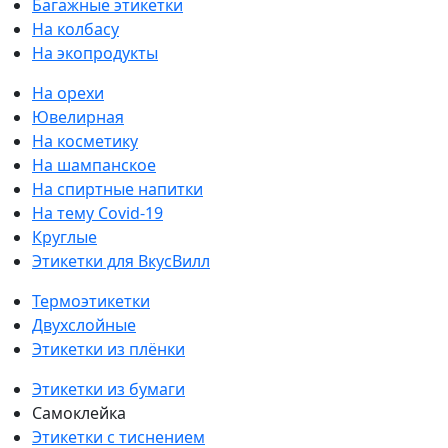
Багажные этикетки
На колбасу
На экопродукты
На орехи
Ювелирная
На косметику
На шампанское
На спиртные напитки
На тему Covid-19
Круглые
Этикетки для ВкусВилл
Термоэтикетки
Двухслойные
Этикетки из плёнки
Этикетки из бумаги
Самоклейка
Этикетки с тиснением