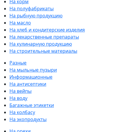
На корм
На полуфабрикаты
На рыбную продукцию
На масло
На хлеб и кондитерские изделия
На лекарственные препараты
На кулинарную продукцию
На строительные материалы
Разные
На мыльные пузыри
Информационные
На антисептики
На вейпы
На воду
Багажные этикетки
На колбасу
На экопродукты
На орехи