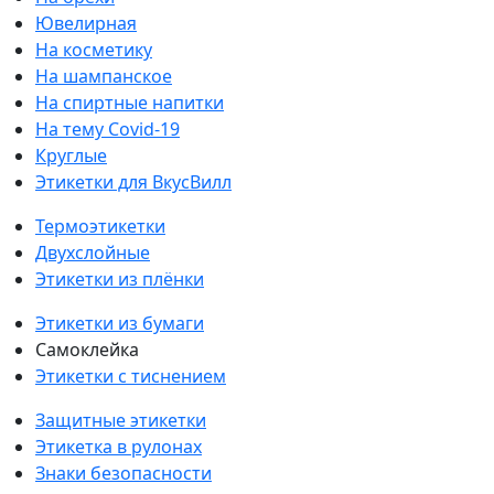
Ювелирная
На косметику
На шампанское
На спиртные напитки
На тему Covid-19
Круглые
Этикетки для ВкусВилл
Термоэтикетки
Двухслойные
Этикетки из плёнки
Этикетки из бумаги
Самоклейка
Этикетки с тиснением
Защитные этикетки
Этикетка в рулонах
Знаки безопасности