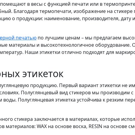
 помещают в весы с функцией печати или в термопринт
обный. Благодаря термопечати, изображение на стикере
ю о продукции: наименование, производителя, дату из
ферной печатью
по лучшим ценам – мы предлагаем высок
ые материалы и высокотехнологичное оборудование. О
емператур. Наши этикетки отлично подходят для маркир
ных этикеток
углянцевую продукцию. Первый вариант этикетки не им
 условиях. Полуглянцевый вид стикеров мы производим 
м воды. Полуглянцевая этикетка устойчива к резким пе
ного стикера заключается в материалах, которые испол
ов материалов:
WAX
на основе воска,
RESIN
на основе см