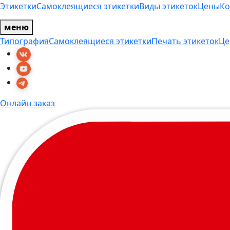
Этикетки
Самоклеящиеся этикетки
Виды этикеток
Цены
Ко
меню
Типография
Самоклеящиеся этикетки
Печать этикеток
Це
Онлайн заказ