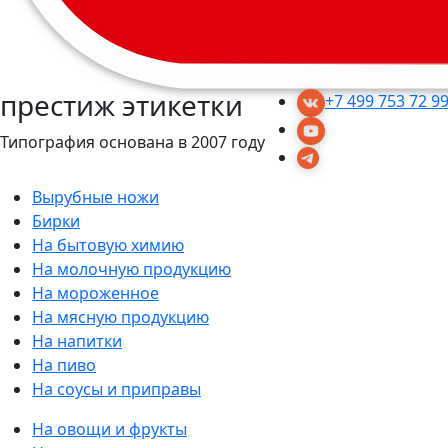
престиж этикетки
+7 499 753 72 9
Типография основана в 2007 году
Вырубные ножи
Бирки
На бытовую химию
На молочную продукцию
На мороженное
На мясную продукцию
На напитки
На пиво
На соусы и приправы
На овощи и фрукты