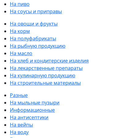
На пиво
На соусы и приправы
На овощи и фрукты
На корм
На полуфабрикаты
На рыбную продукцию
На масло
На хлеб и кондитерские изделия
На лекарственные препараты
На кулинарную продукцию
На строительные материалы
Разные
На мыльные пузыри
Информационные
На антисептики
На вейпы
На воду