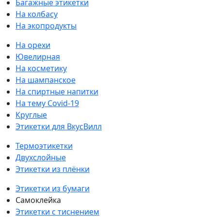
Багажные этикетки
На колбасу
На экопродукты
На орехи
Ювелирная
На косметику
На шампанское
На спиртные напитки
На тему Covid-19
Круглые
Этикетки для ВкусВилл
Термоэтикетки
Двухслойные
Этикетки из плёнки
Этикетки из бумаги
Самоклейка
Этикетки с тиснением