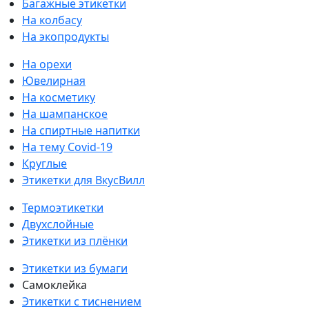
Багажные этикетки
На колбасу
На экопродукты
На орехи
Ювелирная
На косметику
На шампанское
На спиртные напитки
На тему Covid-19
Круглые
Этикетки для ВкусВилл
Термоэтикетки
Двухслойные
Этикетки из плёнки
Этикетки из бумаги
Самоклейка
Этикетки с тиснением