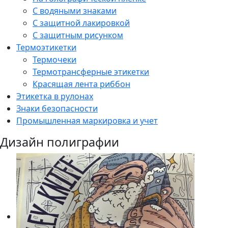
С водяными знаками
С защитной лакировкой
С защитным рисунком
Термоэтикетки
Термочеки
Термотрансферные этикетки
Красящая лента риббон
Этикетка в рулонах
Знаки безопасности
Промышленная маркировка и учет
Дизайн полиграфии