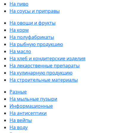
На пиво
На соусы и приправы
На овощи и фрукты
На корм
На полуфабрикаты
На рыбную продукцию
На масло
На хлеб и кондитерские изделия
На лекарственные препараты
На кулинарную продукцию
На строительные материалы
Разные
На мыльные пузыри
Информационные
На антисептики
На вейпы
На воду