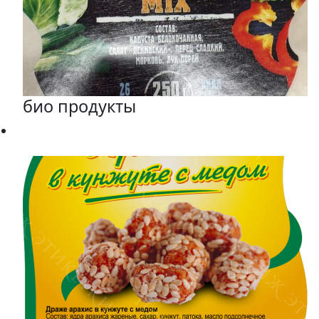
био продукты