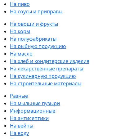
На пиво
На соусы и приправы
На овощи и фрукты
На корм
На полуфабрикаты
На рыбную продукцию
На масло
На хлеб и кондитерские изделия
На лекарственные препараты
На кулинарную продукцию
На строительные материалы
Разные
На мыльные пузыри
Информационные
На антисептики
На вейпы
На воду