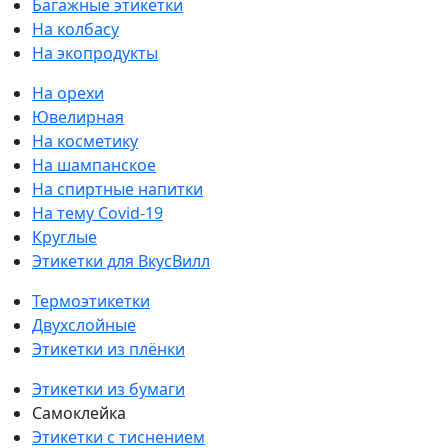
Багажные этикетки
На колбасу
На экопродукты
На орехи
Ювелирная
На косметику
На шампанское
На спиртные напитки
На тему Covid-19
Круглые
Этикетки для ВкусВилл
Термоэтикетки
Двухслойные
Этикетки из плёнки
Этикетки из бумаги
Самоклейка
Этикетки с тиснением