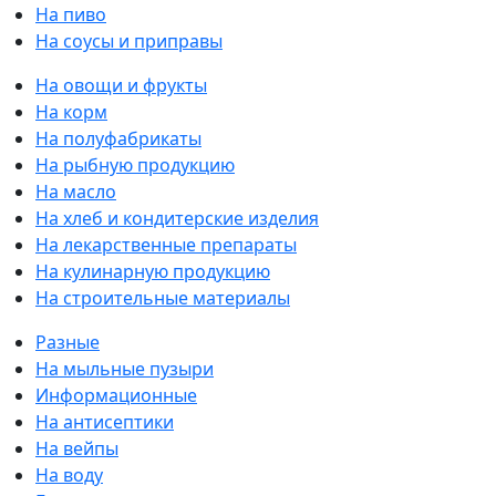
На пиво
На соусы и приправы
На овощи и фрукты
На корм
На полуфабрикаты
На рыбную продукцию
На масло
На хлеб и кондитерские изделия
На лекарственные препараты
На кулинарную продукцию
На строительные материалы
Разные
На мыльные пузыри
Информационные
На антисептики
На вейпы
На воду