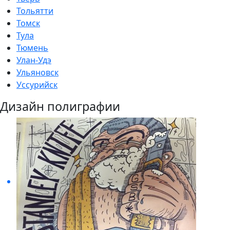
Тольятти
Томск
Тула
Тюмень
Улан-Удэ
Ульяновск
Уссурийск
Дизайн полиграфии