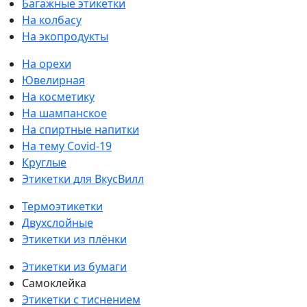
Багажные этикетки
На колбасу
На экопродукты
На орехи
Ювелирная
На косметику
На шампанское
На спиртные напитки
На тему Covid-19
Круглые
Этикетки для ВкусВилл
Термоэтикетки
Двухслойные
Этикетки из плёнки
Этикетки из бумаги
Самоклейка
Этикетки с тиснением