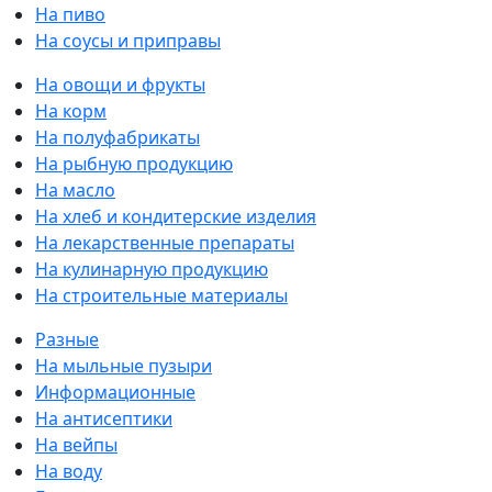
На пиво
На соусы и приправы
На овощи и фрукты
На корм
На полуфабрикаты
На рыбную продукцию
На масло
На хлеб и кондитерские изделия
На лекарственные препараты
На кулинарную продукцию
На строительные материалы
Разные
На мыльные пузыри
Информационные
На антисептики
На вейпы
На воду