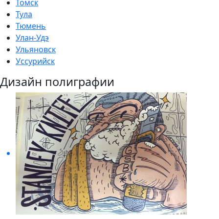
Томск
Тула
Тюмень
Улан-Удэ
Ульяновск
Уссурийск
Дизайн полиграфии