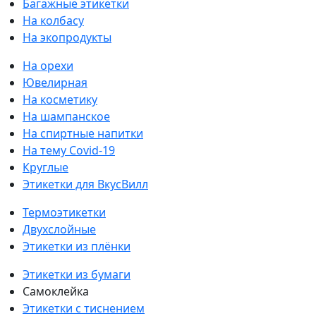
Багажные этикетки
На колбасу
На экопродукты
На орехи
Ювелирная
На косметику
На шампанское
На спиртные напитки
На тему Covid-19
Круглые
Этикетки для ВкусВилл
Термоэтикетки
Двухслойные
Этикетки из плёнки
Этикетки из бумаги
Самоклейка
Этикетки с тиснением