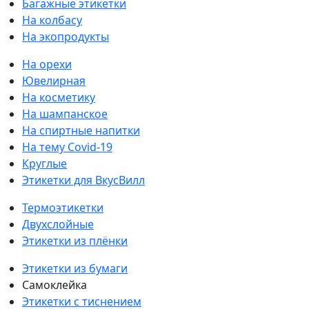
Багажные этикетки
На колбасу
На экопродукты
На орехи
Ювелирная
На косметику
На шампанское
На спиртные напитки
На тему Covid-19
Круглые
Этикетки для ВкусВилл
Термоэтикетки
Двухслойные
Этикетки из плёнки
Этикетки из бумаги
Самоклейка
Этикетки с тиснением