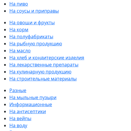
На пиво
На соусы и приправы
На овощи и фрукты
На корм
На полуфабрикаты
На рыбную продукцию
На масло
На хлеб и кондитерские изделия
На лекарственные препараты
На кулинарную продукцию
На строительные материалы
Разные
На мыльные пузыри
Информационные
На антисептики
На вейпы
На воду