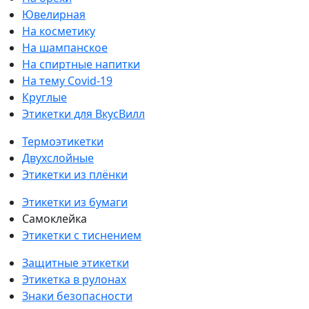
Ювелирная
На косметику
На шампанское
На спиртные напитки
На тему Covid-19
Круглые
Этикетки для ВкусВилл
Термоэтикетки
Двухслойные
Этикетки из плёнки
Этикетки из бумаги
Самоклейка
Этикетки с тиснением
Защитные этикетки
Этикетка в рулонах
Знаки безопасности