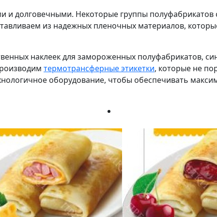
 и долговечными. Некоторые группы полуфабрикатов с
зготавливаем из надежных пленочных материалов, кото
венных наклеек для замороженных полуфабрикатов, син
 производим
термотрансферные этикетки
, которые не п
ехнологичное оборудование, чтобы обеспечивать макс