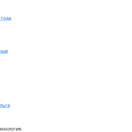
 года
ные
ольга
хнология.