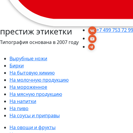
престиж этикетки
+7 499 753 72 9
Типография основана в 2007 году
Вырубные ножи
Бирки
На бытовую химию
На молочную продукцию
На мороженное
На мясную продукцию
На напитки
На пиво
На соусы и приправы
На овощи и фрукты