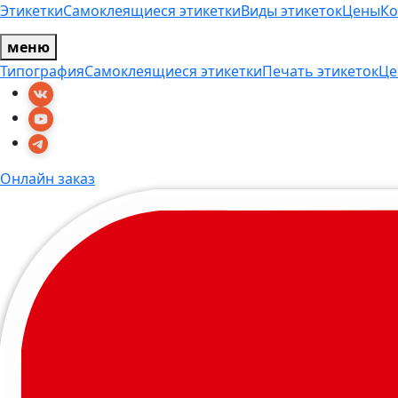
Этикетки
Самоклеящиеся этикетки
Виды этикеток
Цены
Ко
меню
Типография
Самоклеящиеся этикетки
Печать этикеток
Це
Онлайн заказ