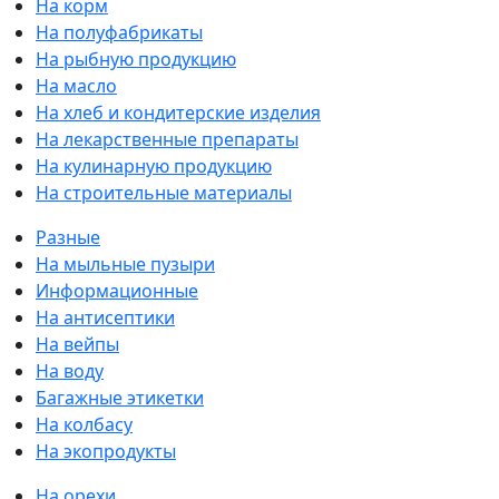
На корм
На полуфабрикаты
На рыбную продукцию
На масло
На хлеб и кондитерские изделия
На лекарственные препараты
На кулинарную продукцию
На строительные материалы
Разные
На мыльные пузыри
Информационные
На антисептики
На вейпы
На воду
Багажные этикетки
На колбасу
На экопродукты
На орехи