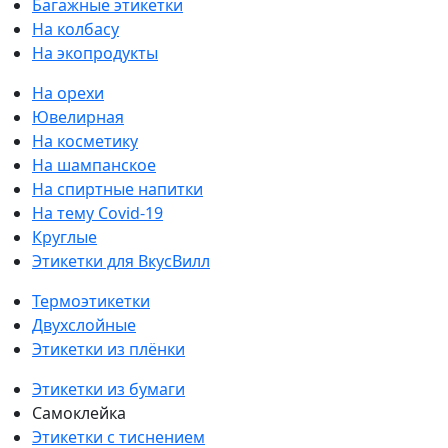
Багажные этикетки
На колбасу
На экопродукты
На орехи
Ювелирная
На косметику
На шампанское
На спиртные напитки
На тему Covid-19
Круглые
Этикетки для ВкусВилл
Термоэтикетки
Двухслойные
Этикетки из плёнки
Этикетки из бумаги
Самоклейка
Этикетки с тиснением